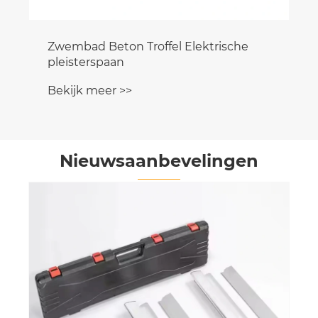
Zwembad Beton Troffel Elektrische
pleisterspaan
Bekijk meer >>
Nieuwsaanbevelingen
Ze
Ce
vi
Be
"g