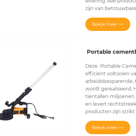
levering. Alle produ
zijn van betrouwbar
Bekijk meer >>
‌ Portable cemen
Deze ‌ Portable Cem
efficiënt voltooien v
arbeidsbesparende, 
wordt gerealiseerd. 
tientallen miljoenen
en levert rechtstre
producten zijn strikt
Bekijk meer >>