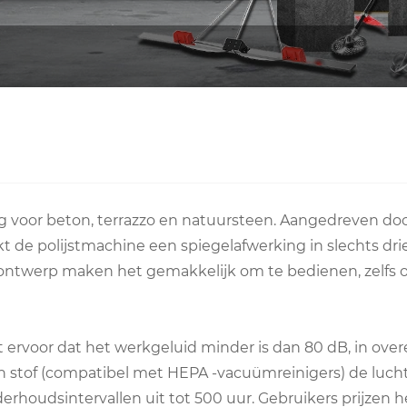
ng voor beton, terrazzo en natuursteen. Aangedreven do
kt de polijstmachine een spiegelafwerking in slechts drie
 ontwerp maken het gemakkelijk om te bedienen, zelfs o
ervoor dat het werkgeluid minder is dan 80 dB, in ov
an stof (compatibel met HEPA -vacuümreinigers) de luc
rhoudsintervallen uit tot 500 uur. Gebruikers prijzen 