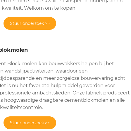
cten hebben strikte kwaliteitsinspectie ondergaan en
e kwaliteit. Welkom om te kopen.
Stuur onderzoek >>
tblokmolen
ent Block-molen kan bouwvakkers helpen bij het
an wandslijpactiviteiten, waardoor een
tijdbesparende en meer zorgeloze bouwervaring echt
Het is nu het favoriete hulpmiddel geworden voor
 professionele ambachtslieden. Onze fabriek produceert
eks hoogwaardige draagbare cementblokmolen en alle
 kwaliteitscontrole.
Stuur onderzoek >>