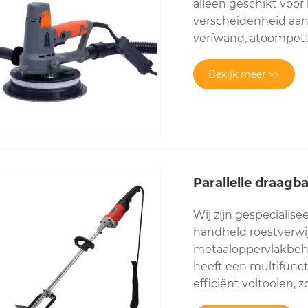
alleen geschikt voor
verscheidenheid aan
verfwand, atoompett
Bekijk meer >>
Parallelle draagb
Wij zijn gespecialis
handheld roestverwijd
metaaloppervlakbehan
heeft een multifunc
efficiënt voltooien, 