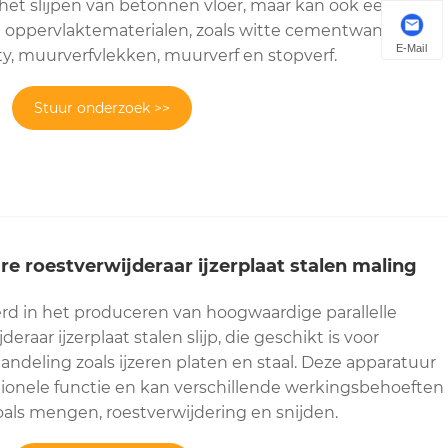
 het slijpen van betonnen vloer, maar kan ook een
 oppervlaktematerialen, zoals witte cementwand, latex
E-Mail
y, muurverfvlekken, muurverf en stopverf.
Stuur onderzoek >>
are roestverwijderaar ijzerplaat stalen maling
eerd in het produceren van hoogwaardige parallelle
eraar ijzerplaat stalen slijp, die geschikt is voor
deling zoals ijzeren platen en staal. Deze apparatuur
tionele functie en kan verschillende werkingsbehoeften
zoals mengen, roestverwijdering en snijden.