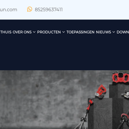
xun.com
85259637411
THUIS
OVER ONS
PRODUCTEN
TOEPASSINGEN
NIEUWS
DOWN