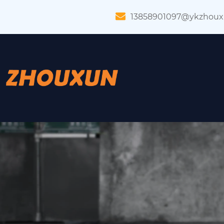
13858901097@ykzhou