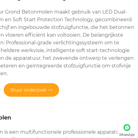
ur Grond Betonmolen maakt gebruik van LED Dual-
em en Soft Start Protection Technology, gecombineerd
chijf en ingebouwde stofzuigfunctie, die het betonnen
n vloeren efficiënt kan voltooien. De belangrijkste
 Professional-grade verlichtingssysteem om te
eldere werkvisie, intelligente soft start-technologie
n de apparatuur, het zwevende ontwerp te verlengen
beteren en geïntegreerde stofzuigfunctie om stofvrije
ken.
Stuur onderzoek >>
olen
is een multifunctionele professionele apparatuur, niet
WhatsApp