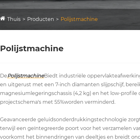
Thuis
Producten
Polijstmachine
Polijstmachine
De
Polijstmachine
Biedt industriële oppervlakteafwerki
en uitgerust met een 7-inch diamanten slijpschijf, berei
magnesiumlegeringschassis (4,2 kg) en het low-profile
projectschema's met 55%worden verminderd.
Geavanceerde geluidsonderdrukkingstechnologie zorgt 
terwijl een geïntegreerde poort voor het verzamelen v
voorkomt het binnendringen van deeltjes en breidt onde