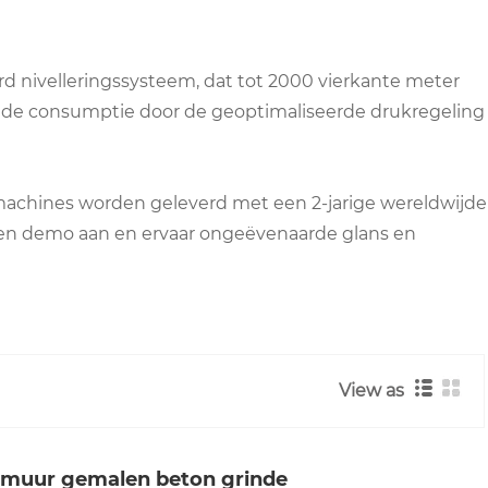
rd nivelleringssysteem, dat tot 2000 vierkante meter
nde consumptie door de geoptimaliseerde drukregeling
stmachines worden geleverd met een 2-jarige wereldwijde
 een demo aan en ervaar ongeëvenaarde glans en
View as
e muur gemalen beton grinde