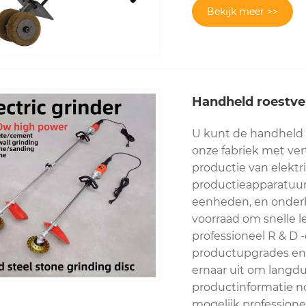
Bekijk meer >>
Handheld roestverw
U kunt de handheld ro
onze fabriek met ve
productie van elektr
productieapparatuur,
eenheden, en onder
voorraad om snelle l
professioneel R & D 
productupgrades en
ernaar uit om langd
productinformatie no
mogelijk profession