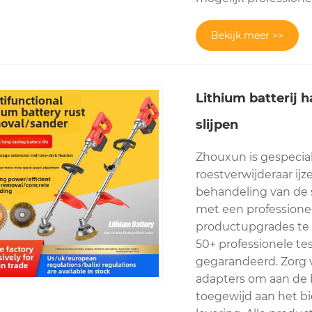
Bekijk meer >>
Lithium batterij h
slijpen
Zhouxun is gespecial
roestverwijderaar ijze
behandeling van de st
met een professione
productupgrades te 
50+ professionele tes
gegarandeerd. Zorg v
adapters om aan de 
toegewijd aan het bi