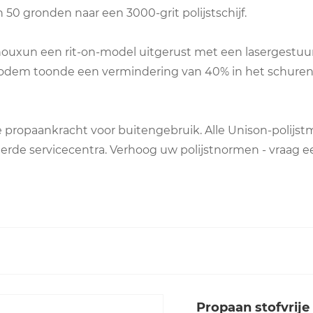
50 gronden naar een 3000-grit polijstschijf.
Zhouxun een rit-on-model uitgerust met een lasergestuu
nbodem toonde een vermindering van 40% in het schure
le propaankracht voor buitengebruik. Alle Unison-polij
eerde servicecentra. Verhoog uw polijstnormen - vraag
Propaan stofvrij