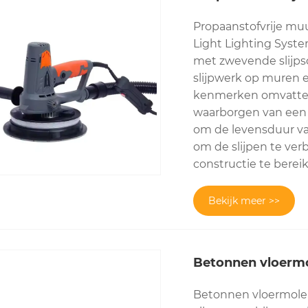
Propaanstofvrije mu
Light Lighting Syst
met zwevende slijps
slijpwerk op muren e
kenmerken omvatten:
waarborgen van een h
om de levensduur va
om de slijpen te ver
constructie te berei
Bekijk meer >>
Betonnen vloerm
Betonnen vloermolen 