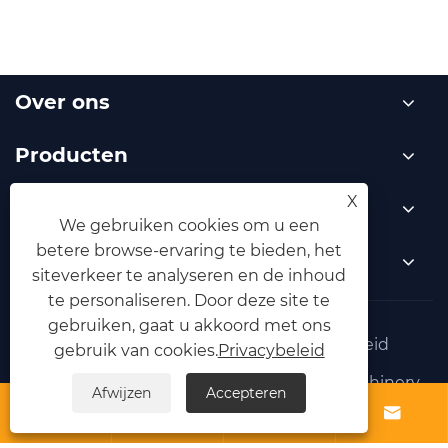
Over ons
Producten
X
Nieuws
We gebruiken cookies om u een
betere browse-ervaring te bieden, het
Neem contact met ons op
siteverkeer te analyseren en de inhoud
te personaliseren. Door deze site te
gebruiken, gaat u akkoord met ons
Links
Sitemap
RSS
XML
Privacybeleid
gebruik van cookies.
Privacybeleid
Copyright © 2025 Yongkang Zhouxun Machinery
Afwijzen
Accepteren
Co., Ltd. Alle rechten voorbehouden.



